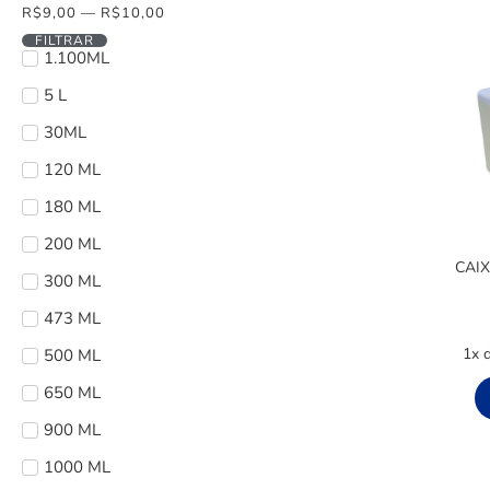
R$
9,00
—
R$
10,00
FILTRAR
1.100ML
5 L
30ML
120 ML
180 ML
200 ML
CAIX
300 ML
473 ML
1x 
500 ML
650 ML
900 ML
1000 ML