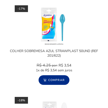
-17%
COLHER SOBREMESA AZUL STRAWPLAST 50UND (REF
201/622)
R$
4,25
R$
3,54
por:
1x de
R$
3,54
sem juros
COMPRAR
-18%