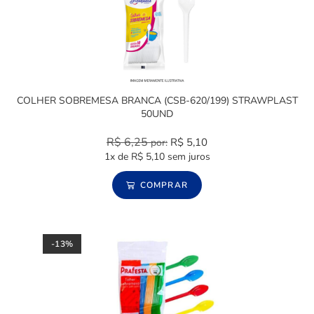
COLHER SOBREMESA BRANCA (CSB-620/199) STRAWPLAST
50UND
R$
6,25
R$
5,10
por:
1x de
R$
5,10
sem juros
COMPRAR
-13%