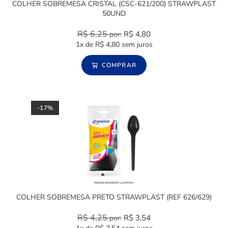
COLHER SOBREMESA CRISTAL (CSC-621/200) STRAWPLAST
50UND
R$
6,25
R$
4,80
por:
1x de
R$
4,80
sem juros
COMPRAR
-17%
COLHER SOBREMESA PRETO STRAWPLAST (REF 626/629)
R$
4,25
R$
3,54
por: