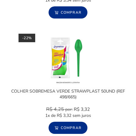
1x de
R$
3,54
sem juros
COMPRAR
-22%
COLHER SOBREMESA VERDE STRAWPLAST 50UND (REF
498/665)
R$
4,25
R$
3,32
por:
1x de
R$
3,32
sem juros
COMPRAR