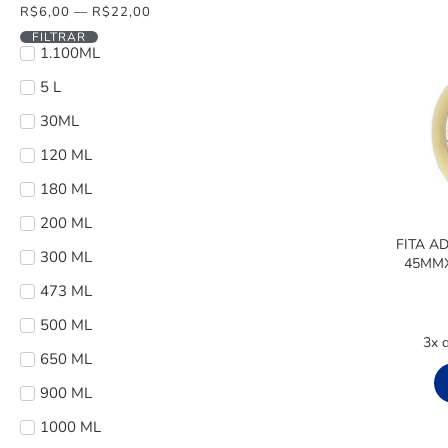
R$
6,00
—
R$
22,00
FILTRAR
1.100ML
5 L
30ML
120 ML
180 ML
200 ML
FITA A
300 ML
45MMX
473 ML
500 ML
3x 
650 ML
900 ML
1000 ML