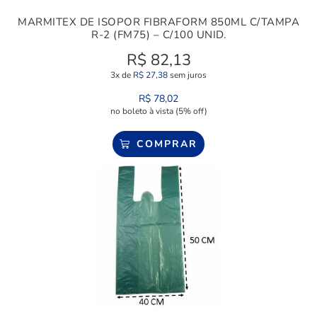
MARMITEX DE ISOPOR FIBRAFORM 850ML C/TAMPA
R-2 (FM75) – C/100 UNID.
R$
82,13
3x de
R$
27,38
sem juros
R$
78,02
no boleto à vista (5% off)
COMPRAR