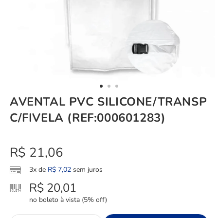
AVENTAL PVC SILICONE/TRANSP
C/FIVELA (REF:000601283)
R$
21,06
3x de
R$
7,02
sem juros
R$
20,01
no boleto à vista (5% off)