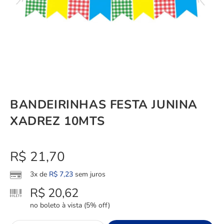
BANDEIRINHAS FESTA JUNINA
XADREZ 10MTS
R$
21,70
3x de
R$
7,23
sem juros
R$
20,62
no boleto à vista (5% off)