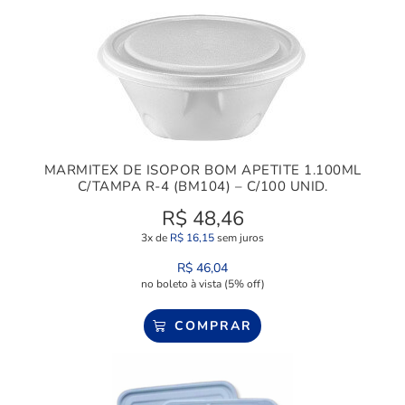
MARMITEX DE ISOPOR BOM APETITE 1.100ML
C/TAMPA R-4 (BM104) – C/100 UNID.
R$
48,46
3x de
R$
16,15
sem juros
R$
46,04
no boleto à vista (5% off)
COMPRAR