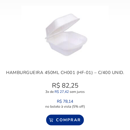
HAMBURGUEIRA 450ML CH001 (HF-01) – C/400 UNID.
R$
82,25
3x de
R$
27,42
sem juros
R$
78,14
no boleto à vista (5% off)
COMPRAR