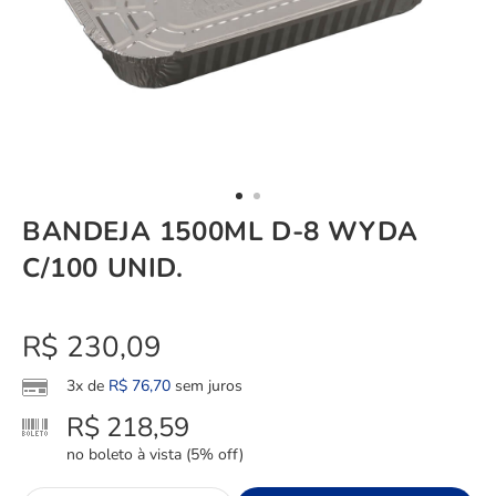
BANDEJA 1500ML D-8 WYDA
C/100 UNID.
R$
230,09
3x de
R$
76,70
sem juros
R$
218,59
no boleto à vista (5% off)