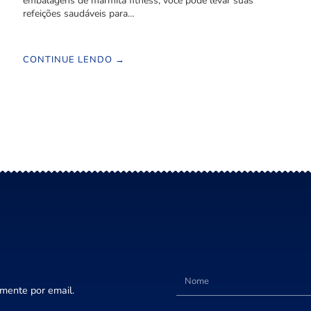
embalagens de marmita fitness, você pode levar suas
refeições saudáveis para…
CONTINUE LENDO →
amente por email.