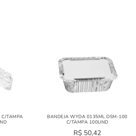
 C/TAMPA
BANDEJA WYDA 0135ML DSM-100
UND
C/TAMPA 100UND
R$
50,42