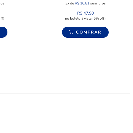
ros
3x de
R$
16,81
sem juros
R$
47,90
ff)
no boleto à vista (5% off)
R
COMPRAR