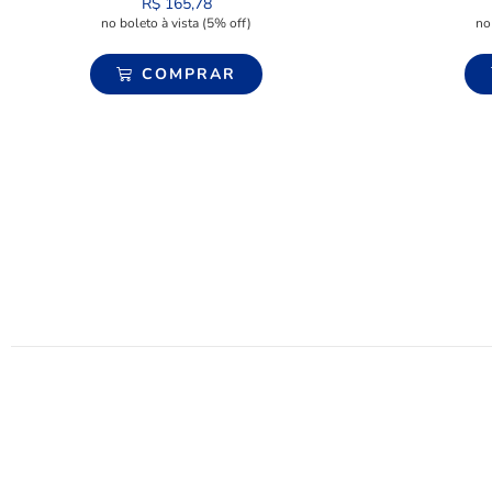
R$
165,78
no boleto à vista (5% off)
no
COMPRAR