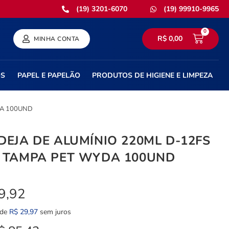
(19) 3201-6070
(19) 99910-9965
0
R$
0,00
MINHA CONTA
OS
PAPEL E PAPELÃO
PRODUTOS DE HIGIENE E LIMPEZA
DA 100UND
EJA DE ALUMÍNIO 220ML D-12FS
 TAMPA PET WYDA 100UND
9,92
 de
R$
29,97
sem juros