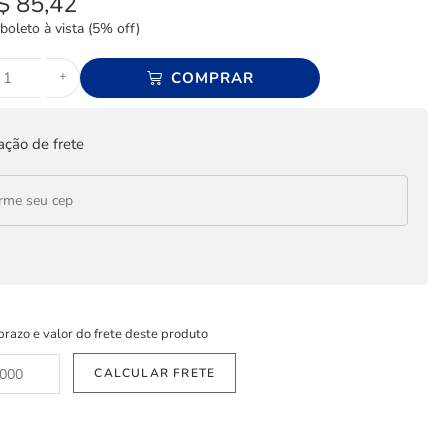
$
85,42
boleto à vista (5% off)
+
COMPRAR
ação de frete
prazo e valor do frete deste produto