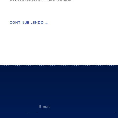
época de festas de fim de ano e nada…
CONTINUE LENDO →