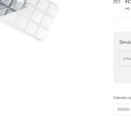
R
no 
-
Simul
Calcule o 