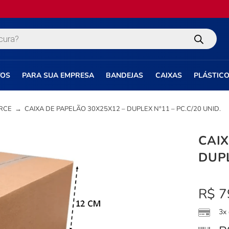
TOS
PARA SUA EMPRESA
BANDEJAS
CAIXAS
PLÁSTIC
RCE
→
CAIXA DE PAPELÃO 30X25X12 – DUPLEX N°11 – PC.C/20 UNID.
CAIX
DUPL
R$
7
3x