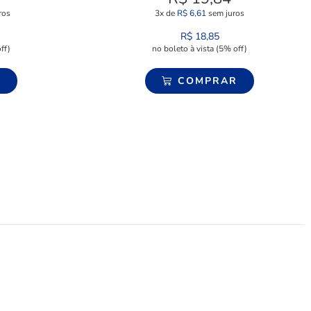
ros
3x de
R$
6,61
sem juros
R$
18,85
ff)
no boleto à vista (5% off)
R
COMPRAR