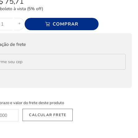
$
75,71
boleto à vista (5% off)
+
COMPRAR
ação de frete
prazo e valor do frete deste produto