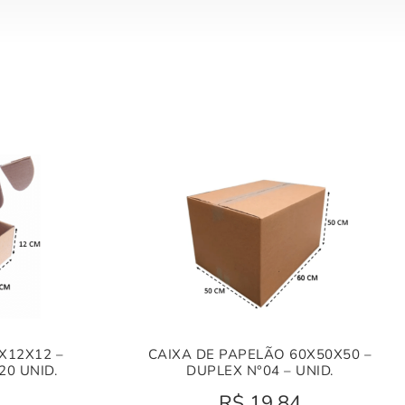
X12X12 –
CAIXA DE PAPELÃO 60X50X50 –
20 UNID.
DUPLEX N°04 – UNID.
R$
19,84