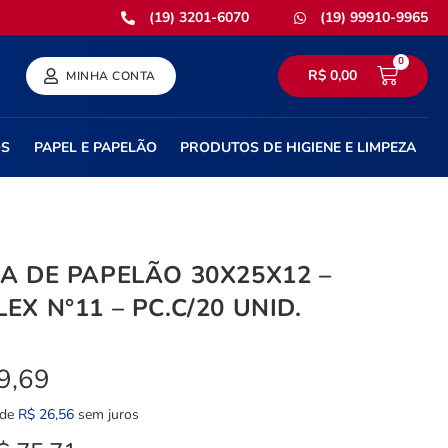
(19) 3201-6070
(19) 99910-9965
0
R$
0,00
MINHA CONTA
OS
PAPEL E PAPELÃO
PRODUTOS DE HIGIENE E LIMPEZA
A DE PAPELÃO 30X25X12 –
EX N°11 – PC.C/20 UNID.
9,69
 de
R$
26,56
sem juros