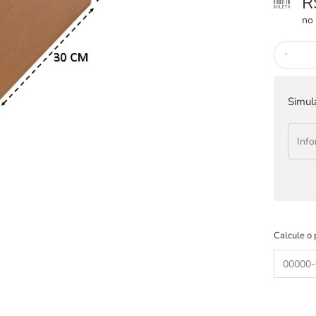
R
no 
-
Simul
Calcule o 