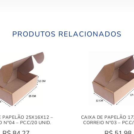
PRODUTOS RELACIONADOS
E PAPELÃO 25X16X12 –
CAIXA DE PAPELÃO 17
 N°04 – PC.C/20 UNID.
CORREIO N°03 – PC.C/
R$
84,27
R$
51,98