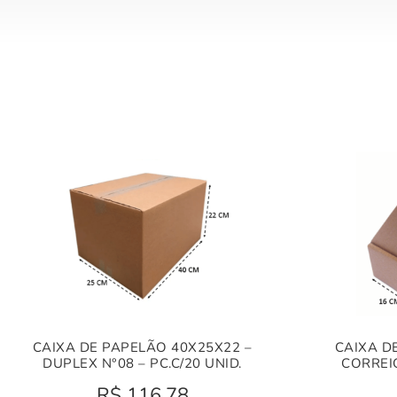
CAIXA DE PAPELÃO 40X25X22 –
CAIXA D
DUPLEX N°08 – PC.C/20 UNID.
CORREIO
R$
116,78