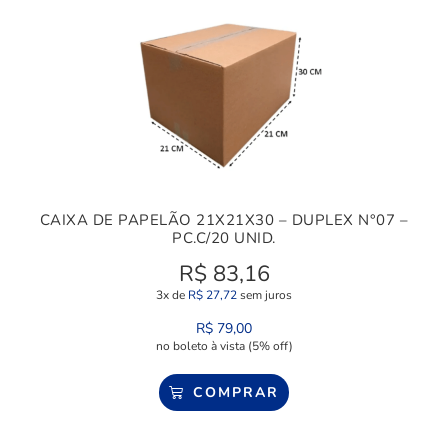
CAIXA DE PAPELÃO 21X21X30 – DUPLEX N°07 –
PC.C/20 UNID.
R$
83,16
3x de
R$
27,72
sem juros
R$
79,00
no boleto à vista (5% off)
COMPRAR