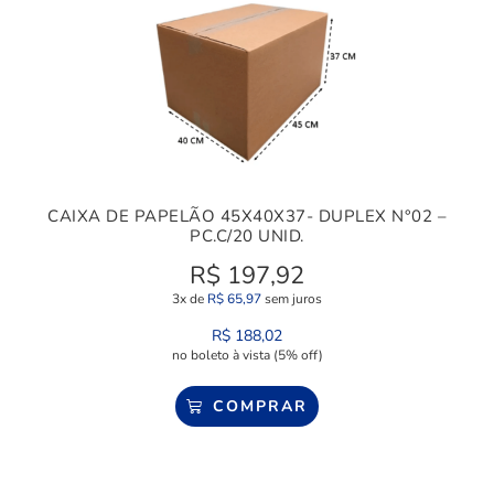
CAIXA DE PAPELÃO 45X40X37- DUPLEX N°02 –
PC.C/20 UNID.
R$
197,92
3x de
R$
65,97
sem juros
R$
188,02
no boleto à vista (5% off)
COMPRAR