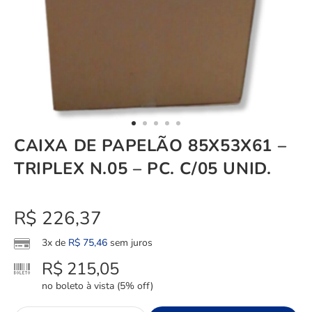
CAIXA DE PAPELÃO 85X53X61 –
TRIPLEX N.05 – PC. C/05 UNID.
R$
226,37
3x de
R$
75,46
sem juros
R$
215,05
no boleto à vista (5% off)