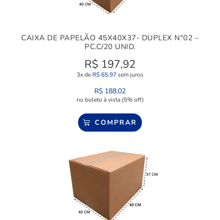
CAIXA DE PAPELÃO 45X40X37- DUPLEX N°02 –
PC.C/20 UNID.
R$
197,92
3x de
R$
65,97
sem juros
R$
188,02
no boleto à vista (5% off)
COMPRAR