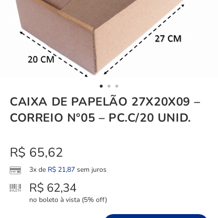
CAIXA DE PAPELÃO 27X20X09 –
CORREIO N°05 – PC.C/20 UNID.
R$
65,62
3x de
R$
21,87
sem juros
R$
62,34
no boleto à vista (5% off)