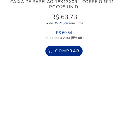
CAIXA DE PAPELÃO 18X13X09 – CORREIO N°11 –
PC.C/25 UNID.
R$
63,73
3x de
R$
21,24
sem juros
R$
60,54
no boleto à vista (5% off)
COMPRAR