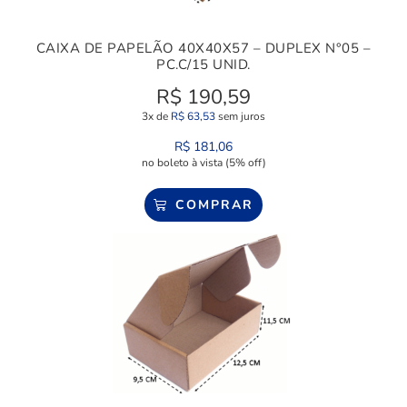
CAIXA DE PAPELÃO 40X40X57 – DUPLEX N°05 –
PC.C/15 UNID.
R$
190,59
3x de
R$
63,53
sem juros
R$
181,06
no boleto à vista (5% off)
COMPRAR