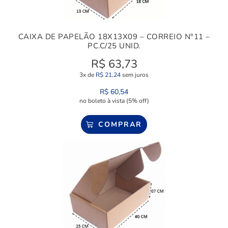
CAIXA DE PAPELÃO 18X13X09 – CORREIO N°11 –
PC.C/25 UNID.
R$
63,73
3x de
R$
21,24
sem juros
R$
60,54
no boleto à vista (5% off)
COMPRAR