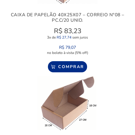
CAIXA DE PAPELÃO 40X25X07 – CORREIO N°08 –
PC.C/20 UNID.
R$
83,23
3x de
R$
27,74
sem juros
R$
79,07
no boleto à vista (5% off)
COMPRAR