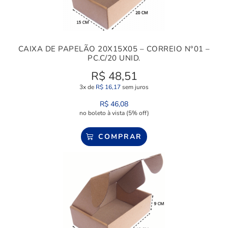
CAIXA DE PAPELÃO 20X15X05 – CORREIO N°01 –
PC.C/20 UNID.
R$
48,51
3x de
R$
16,17
sem juros
R$
46,08
no boleto à vista (5% off)
COMPRAR