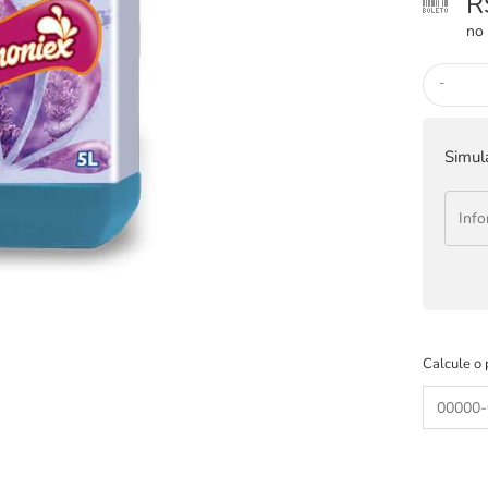
R
no 
-
Simul
Calcule o 