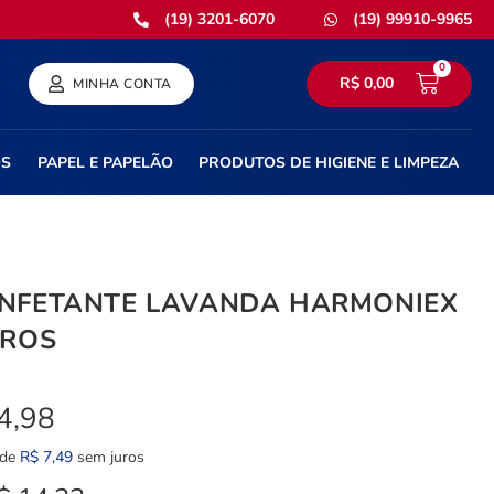
(19) 3201-6070
(19) 99910-9965
0
R$
0,00
MINHA CONTA
OS
PAPEL E PAPELÃO
PRODUTOS DE HIGIENE E LIMPEZA
INFETANTE LAVANDA HARMONIEX
TROS
4,98
 de
R$
7,49
sem juros