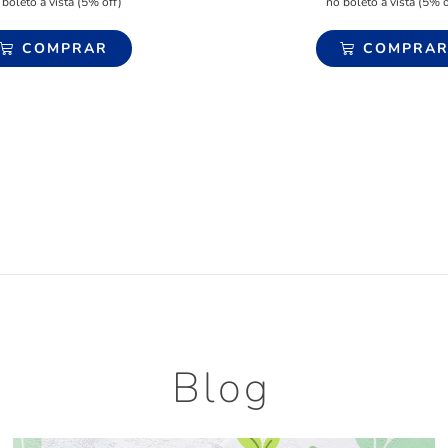
 boleto à vista (5% off)
no boleto à vista (5% o
COMPRAR
COMPRA
Blog