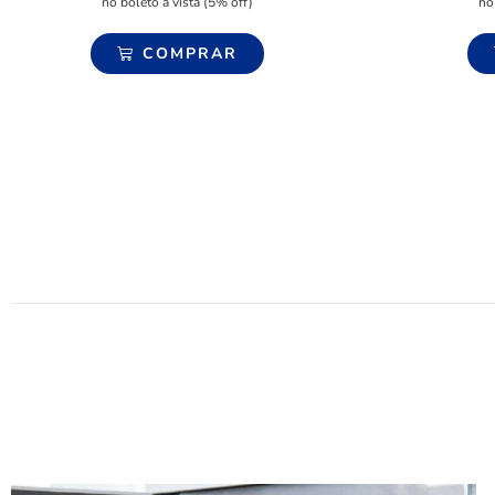
no boleto à vista (5% off)
no
COMPRAR