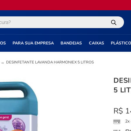
TOS
PARA SUA EMPRESA
BANDEJAS
CAIXAS
PLÁSTIC
→
DESINFETANTE LAVANDA HARMONIEX 5 LITROS
DES
5 LI
R$
1
2x