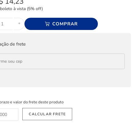
$
14,23
boleto à vista (5% off)
+
COMPRAR
ação de frete
prazo e valor do frete deste produto