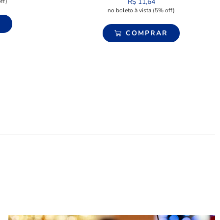
ff)
R$
11,64
no boleto à vista (5% off)
R
COMPRAR