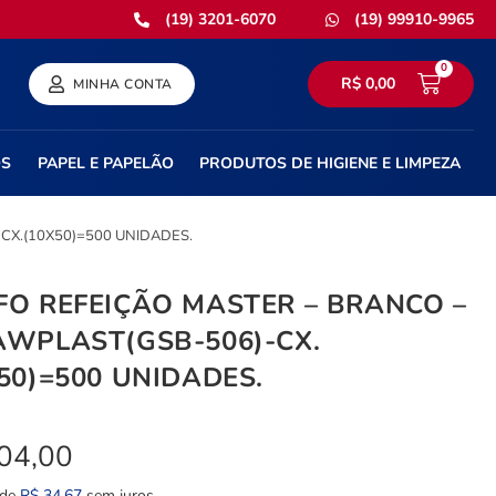
(19) 3201-6070
(19) 99910-9965
0
R$
0,00
MINHA CONTA
OS
PAPEL E PAPELÃO
PRODUTOS DE HIGIENE E LIMPEZA
CX.(10X50)=500 UNIDADES.
FO REFEIÇÃO MASTER – BRANCO –
AWPLAST(GSB-506)-CX.
50)=500 UNIDADES.
04,00
 de
R$
34,67
sem juros