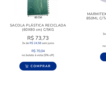
MARMITEX
850ML C/T
SACOLA PLÁSTICA RECICLADA
(60X80 cm) C/5KG
3x
R$
73,73
3x de
R$
24,58
sem juros
no
R$
70,04
no boleto à vista (5% off)
COMPRAR