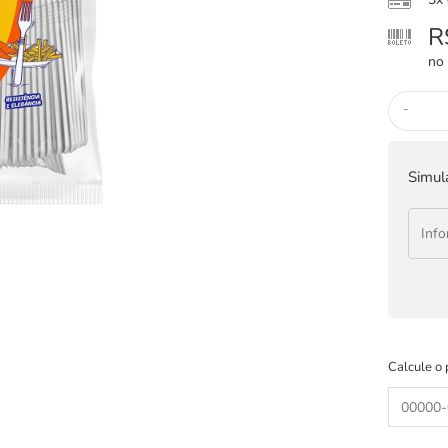
R
no 
-
Simul
Calcule o 