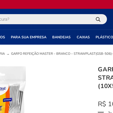
TOS
PARA SUA EMPRESA
BANDEJAS
CAIXAS
PLÁSTIC
RIA
→
GARFO REFEIÇÃO MASTER – BRANCO – STRAWPLAST(GSB-506)-
GAR
STR
(10X
R$
1
3x