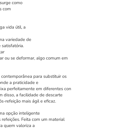
 surge como
is com
ga vida útil
, a
ma
variedade
de
atisfatória.
tar
rar ou
se
deformar,
algo
comum em
e
contemporânea
para substituir os
nde a praticidade e
ixa
perfeitamente
em
diferentes
con
m disso, a facilidade de descarte
ós-refeição mais
ágil
e
eficaz
.
uma
opção
inteligente
s
refeições.
Feita
com
um
material
ra quem
valoriza
a