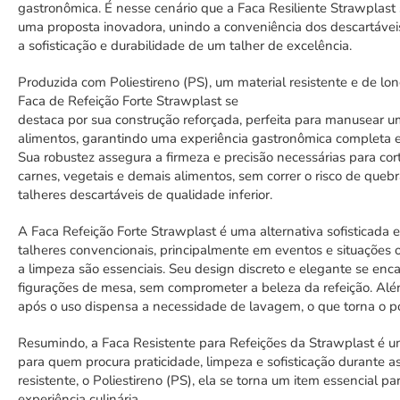
gastronômica. É nesse
cenário
que a Faca
Resiliente
Strawplast
uma
proposta
inovadora,
unindo
a
conveniência
dos descartáve
a
sofisticação
e
durabilidade
de um
talher
de
excelência
.
Produzida
com
Poliestireno
(
PS
), um material resistente e
de lon
Faca
de
Refeição
Forte
Strawplast se
destaca
por
sua
construção
reforçada,
perfeita
para
manusear
u
alimentos,
garantindo
uma experiência gastronômica completa e s
Sua
robustez
assegura
a firmeza e
precisão
necessárias
para cor
carnes,
vegetais
e
demais
alimentos, sem
correr
o risco de queb
talheres descartáveis de
qualidade
inferior
.
A Faca
Refeição
Forte Strawplast é uma
alternativa
sofisticada
talheres
convencionais
,
principalmente
em eventos e
situações
o
a
limpeza
são
essenciais
.
Seu
design
discreto
e
elegante
se
enca
figurações
de mesa, sem comprometer a
beleza
da refeição. Alé
após o uso
dispensa
a necessidade de lavagem, o
que
torna
o
p
Resumindo
, a Faca
Resistente
para
Refeições da
Strawplast é 
para
quem
procura
praticidade,
limpeza
e
sofisticação
durante
a
resistente
,
o
Poliestireno
(
PS), ela se torna
um
item
essencial
pa
experiência
culinária.