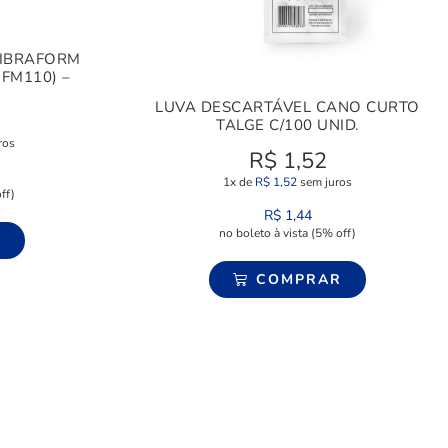
FIBRAFORM
(FM110) –
LUVA DESCARTÁVEL CANO CURTO
TALGE C/100 UNID.
ros
R$
1,52
1x de
R$
1,52
sem juros
ff)
R$
1,44
no boleto à vista (5% off)
R
COMPRAR