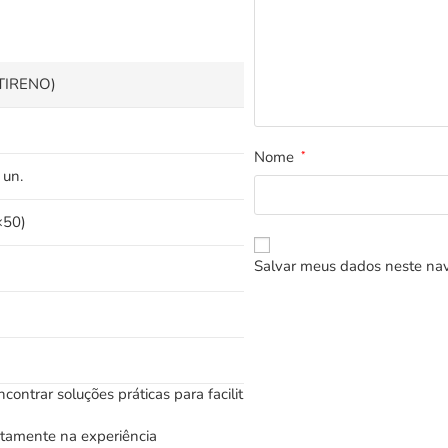
TIRENO)
Nome
*
 un.
×50)
Salvar meus dados neste nav
ncontrar
soluções
práticas
para
facilit
etamente
na
experiência