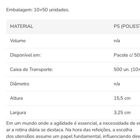
Embalagem: 10×50 unidades.
MATERIAL
PS (POLIES
Volume
n/a
Disponível em:
Pacote c/ 50
Caixa de Transporte:
500 un. (10
Diâmetro
n/a
Altura
15,5 cm
Largura
3,25 cm
Em
um
mundo
onde
a
agilidade
é
essencial,
a
necessidade
de
e
ar
a
rotina
diária
se
destaca
.
Na
hora
das refeições, a escolha
dos
utensílios
assume
um
papel
fundamental
,
influenciando
dir