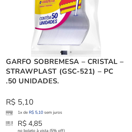
GARFO SOBREMESA – CRISTAL –
STRAWPLAST (GSC-521) – PC
.50 UNIDADES.
R$
5,10
1x de
R$
5,10
sem juros
R$
4,85
no boleto à vista (5% off)