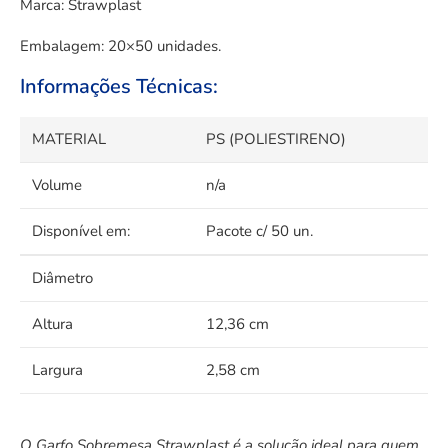
Marca: Strawplast
Embalagem: 20×50 unidades.
Informações Técnicas:
MATERIAL
PS (POLIESTIRENO)
Volume
n/a
Disponível em:
Pacote c/ 50 un.
Diâmetro
Altura
12,36 cm
Largura
2,58 cm
O Garfo Sobremesa Strawplast é a solução ideal para quem