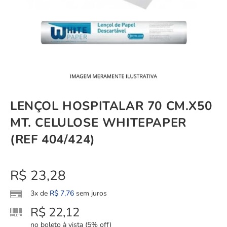
LENÇOL HOSPITALAR 70 CM.X50
MT. CELULOSE WHITEPAPER
(REF 404/424)
R$
23,28
3x de
R$
7,76
sem juros
R$
22,12
no boleto à vista (5% off)