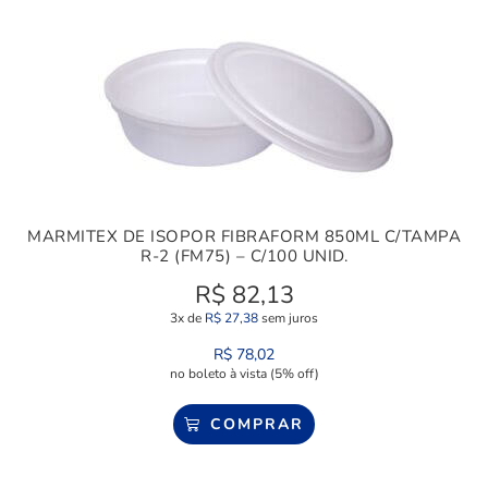
MARMITEX DE ISOPOR FIBRAFORM 850ML C/TAMPA
R-2 (FM75) – C/100 UNID.
R$
82,13
3x de
R$
27,38
sem juros
R$
78,02
no boleto à vista (5% off)
COMPRAR