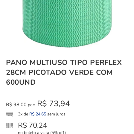
PANO MULTIUSO TIPO PERFLEX
28CM PICOTADO VERDE COM
600UND
R$
73,94
R$
98,00
por:
3x de
R$
24,65
sem juros
R$
70,24
no boleto à vista (5% off)