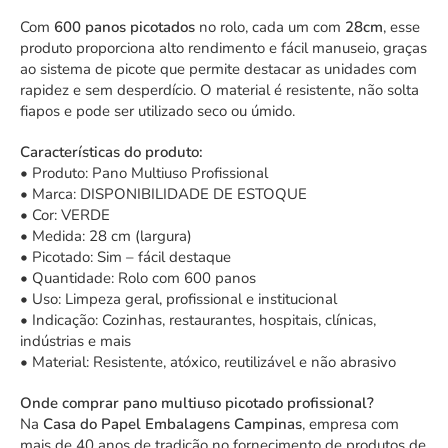
Com
600 panos picotados
no rolo, cada um com
28cm
, esse
produto proporciona alto rendimento e fácil manuseio, graças
ao sistema de picote que permite destacar as unidades com
rapidez e sem desperdício. O material é resistente, não solta
fiapos e pode ser utilizado seco ou úmido.
Características do produto:
• Produto: Pano Multiuso Profissional
• Marca: DISPONIBILIDADE DE ESTOQUE
• Cor: VERDE
• Medida: 28 cm (largura)
• Picotado: Sim – fácil destaque
• Quantidade: Rolo com 600 panos
• Uso: Limpeza geral, profissional e institucional
• Indicação: Cozinhas, restaurantes, hospitais, clínicas,
indústrias e mais
• Material: Resistente, atóxico, reutilizável e não abrasivo
Onde comprar pano multiuso picotado profissional?
Na
Casa do Papel Embalagens Campinas
, empresa com
mais de 40 anos de tradição no fornecimento de produtos de