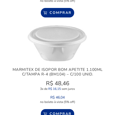
no boleto à vista (5% off)
COMPRAR
MARMITEX DE ISOPOR BOM APETITE 1.100ML
C/TAMPA R-4 (BM104) – C/100 UNID.
R$
48,46
3x de
R$
16,15
sem juros
R$
46,04
no boleto à vista (5% off)
COMPRAR