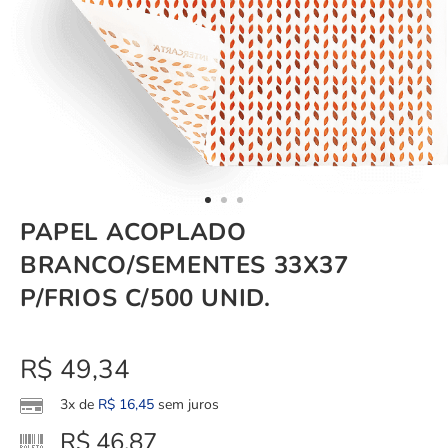
PAPEL ACOPLADO
BRANCO/SEMENTES 33X37
P/FRIOS C/500 UNID.
R$
49,34
3x de
R$
16,45
sem juros
R$
46,87