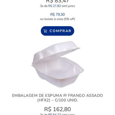
R$
83,47
3x de
R$
27,82
sem juros
R$
79,30
no boleto à vista (5% off)
COMPRAR
EMBALAGEM DE ESPUMA P/ FRANGO ASSADO
(HFX2) – C/100 UNID.
R$
162,80
3x de
R$
54,27
sem juros