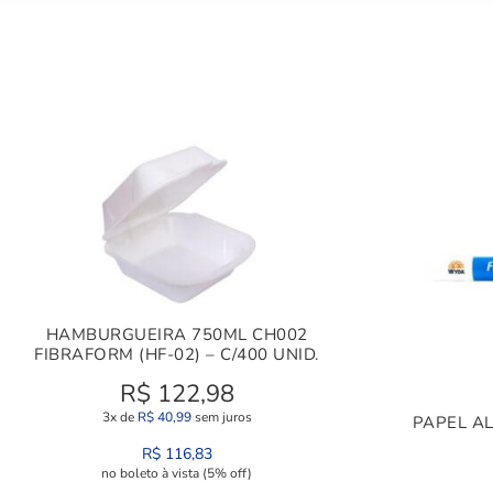
HAMBURGUEIRA 750ML CH002
FIBRAFORM (HF-02) – C/400 UNID.
R$
122,98
3x de
R$
40,99
sem juros
PAPEL AL
R$
116,83
no boleto à vista (5% off)