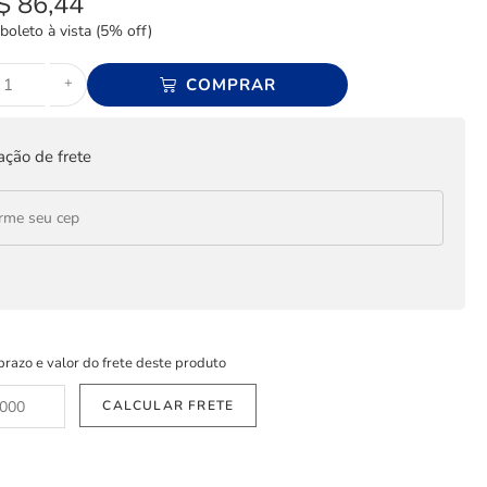
$
86,44
boleto à vista (5% off)
+
COMPRAR
ação de frete
prazo e valor do frete deste produto