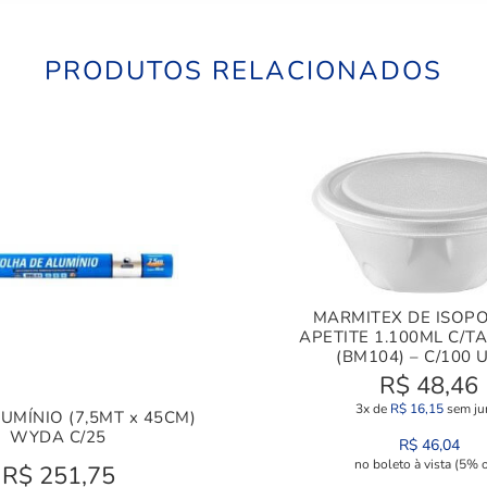
PRODUTOS RELACIONADOS
MARMITEX DE ISOP
APETITE 1.100ML C/T
(BM104) – C/100 U
R$
48,46
3x de
R$
16,15
sem ju
UMÍNIO (7,5MT x 45CM)
WYDA C/25
R$
46,04
no boleto à vista (5% o
R$
251,75