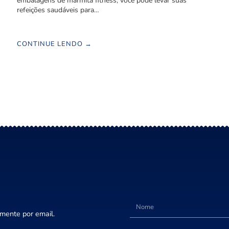
embalagens de marmita fitness, você pode levar suas
refeições saudáveis para…
CONTINUE LENDO →
amente por email.