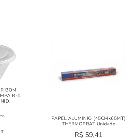
OR BOM
AMPA R-4
NID.
ros
PAPEL ALUMÍNIO (45CMx65MT)
THERMOPRAT Unidade
ff)
R$
59,41