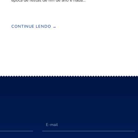
época de festas de fim de ano e nada…
CONTINUE LENDO →