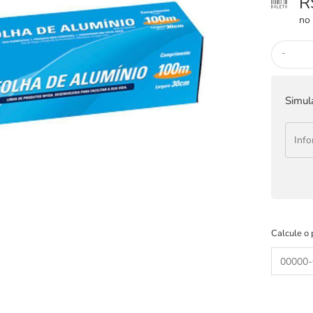
R
no 
-
Simul
Calcule o 