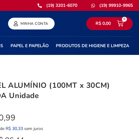
(19) 3201-6070
(19) 99910-9965
0
R$
0,00
MINHA CONTA
OS
PAPEL E PAPELÃO
PRODUTOS DE HIGIENE E LIMPEZA
L ALUMÍNIO (100MT x 30CM)
A Unidade
0,99
 de
R$
30,33
sem juros