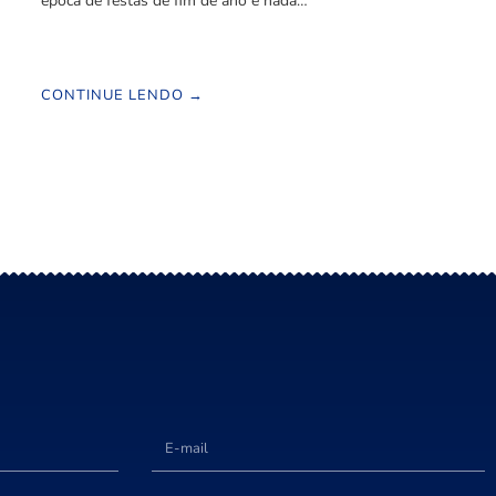
época de festas de fim de ano e nada…
CONTINUE LENDO →