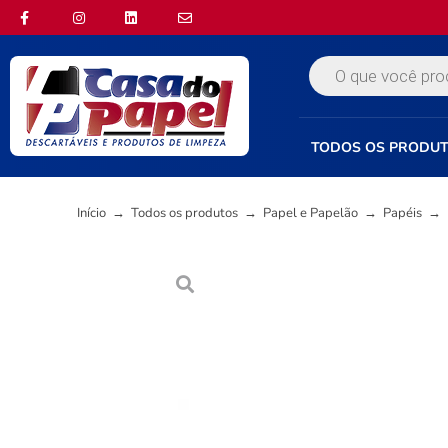
TODOS OS PRODU
Início
→
Todos os produtos
→
Papel e Papelão
→
Papéis
→