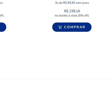
os
3x de
R$
83,92
sem juros
R$
239,16
ff)
no boleto à vista (5% off)
R
COMPRAR