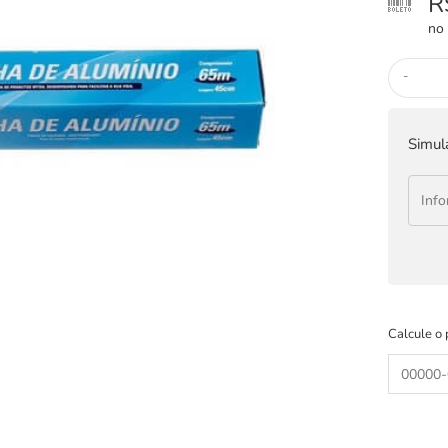
R
no 
-
Simul
Calcule o 