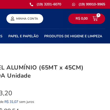
(19) 3201-6070
(19) 99910-9965
0
R$
0,00
MINHA CONTA
OS
PAPEL E PAPELÃO
PRODUTOS DE HIGIENE E LIMPEZA
L ALUMÍNIO (65MT x 45CM)
A Unidade
3,20
 de
R$
31,07
sem juros