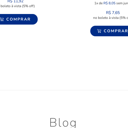
R$
11,92
1x de
R$
8,05
sem jur
 boleto à vista (5% off)
R$
7,65
no boleto à vista (5% o
COMPRAR
COMPRA
Blog