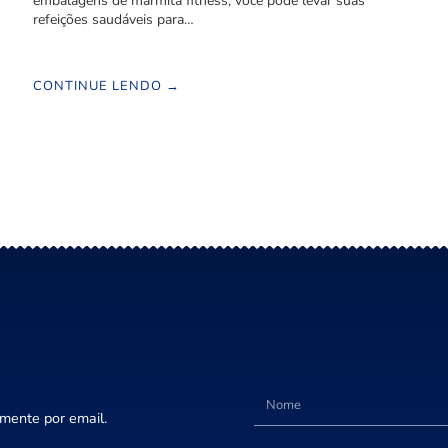
embalagens de marmita fitness, você pode levar suas
refeições saudáveis para…
CONTINUE LENDO →
amente por email.