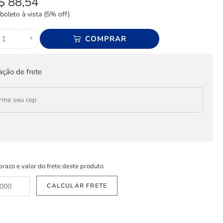
$
88,54
boleto à vista (5% off)
+
COMPRAR
ação de frete
prazo e valor do frete deste produto