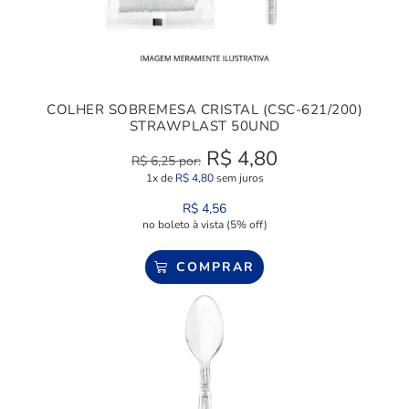
COLHER SOBREMESA CRISTAL (CSC-621/200)
STRAWPLAST 50UND
R$
4,80
R$
6,25
por:
1x de
R$
4,80
sem juros
R$
4,56
no boleto à vista (5% off)
COMPRAR