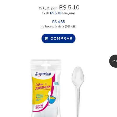
R$
5,10
R$
6,25
por:
1x de
R$
5,10
sem juros
R$
4,85
no boleto à vista (5% off)
COMPRAR
-2