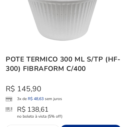
POTE TERMICO 300 ML S/TP (HF-
300) FIBRAFORM C/400
R$
145,90
3x de
R$
48,63
sem juros
R$
138,61
no boleto à vista (5% off)