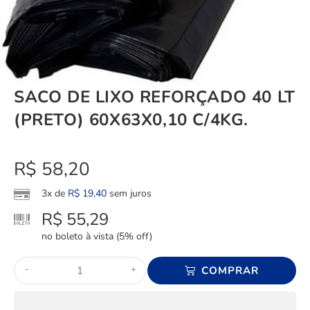
SACO DE LIXO REFORÇADO 40 LT
(PRETO) 60X63X0,10 C/4KG.
R$
58,20
3x de
R$
19,40
sem juros
R$
55,29
no boleto à vista (5% off)
-
+
COMPRAR