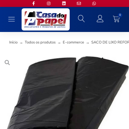
0
Início
→
Todos os produtos
→
E-commerce
→
SACO DE LIXO REFOR