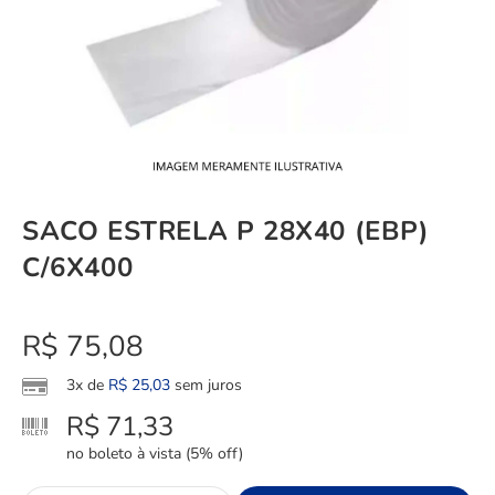
SACO ESTRELA P 28X40 (EBP)
C/6X400
R$
75,08
3x de
R$
25,03
sem juros
R$
71,33
no boleto à vista (5% off)