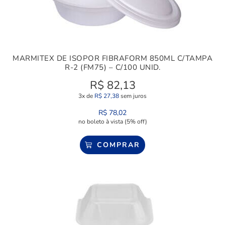
MARMITEX DE ISOPOR FIBRAFORM 850ML C/TAMPA
R-2 (FM75) – C/100 UNID.
R$
82,13
3x de
R$
27,38
sem juros
R$
78,02
no boleto à vista (5% off)
COMPRAR