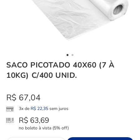
SACO PICOTADO 40X60 (7 À
10KG) C/400 UNID.
R$
67,04
3x de
R$
22,35
sem juros
R$
63,69
no boleto à vista (5% off)