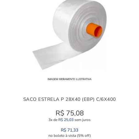
SACO ESTRELA P 28X40 (EBP) C/6X400
R$
75,08
3x de
R$
25,03
sem juros
R$
71,33
no boleto à vista (5% off)