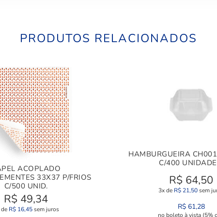
PRODUTOS RELACIONADOS
HAMBURGUEIRA CH001 
C/400 UNIDADE
APEL ACOPLADO
EMENTES 33X37 P/FRIOS
R$
64,50
C/500 UNID.
3x de
R$
21,50
sem ju
R$
49,34
R$
61,28
 de
R$
16,45
sem juros
no boleto à vista (5% o