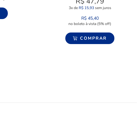
R$
47,79
3x de
R$
15,93
sem juros
R
R$
45,40
no boleto à vista (5% off)
COMPRAR