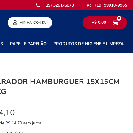
(19) 3201-6070
(19) 99910-9965
0
R$
0,00
MINHA CONTA
OS
PAPEL E PAPELÃO
PRODUTOS DE HIGIENE E LIMPEZA
ARADOR HAMBURGUER 15X15CM
KG
4,10
 de
R$
14,70
sem juros