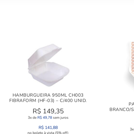
HAMBURGUEIRA 950ML CH003
FIBRAFORM (HF-03) – C/400 UNID.
P
BRANCO/S
R$
149,35
3x de
R$
49,78
sem juros
R$
141,88
3x
no boleto à vista (5% off)