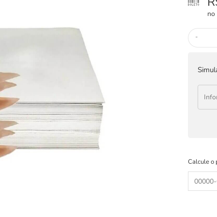
R
no 
-
Simul
Calcule o 