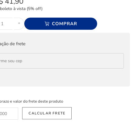
$
41,90
boleto à vista (5% off)
+
COMPRAR
ação de frete
prazo e valor do frete deste produto