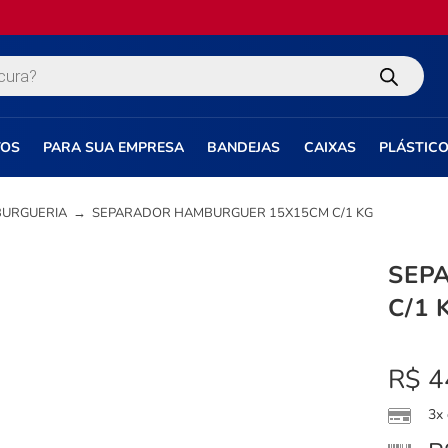
TOS
PARA SUA EMPRESA
BANDEJAS
CAIXAS
PLÁSTIC
BURGUERIA
→
SEPARADOR HAMBURGUER 15X15CM C/1 KG
SEP
C/1 
R$
4
3x