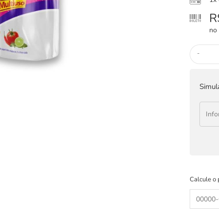
R
no 
-
Simul
Calcule o 