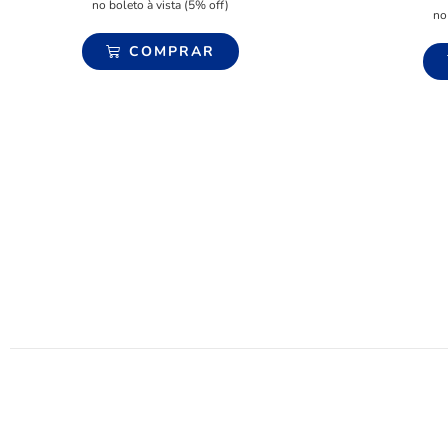
no boleto à vista (5% off)
no
COMPRAR