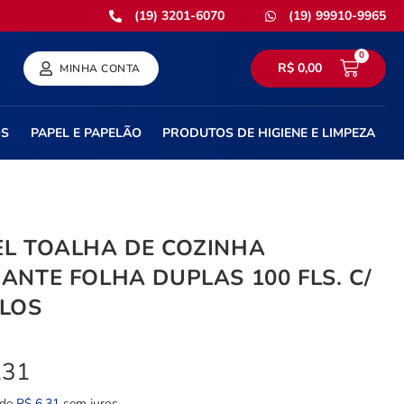
(19) 3201-6070
(19) 99910-9965
0
R$
0,00
MINHA CONTA
OS
PAPEL E PAPELÃO
PRODUTOS DE HIGIENE E LIMPEZA
EL TOALHA DE COZINHA
ANTE FOLHA DUPLAS 100 FLS. C/
OLOS
,31
 de
R$
6,31
sem juros