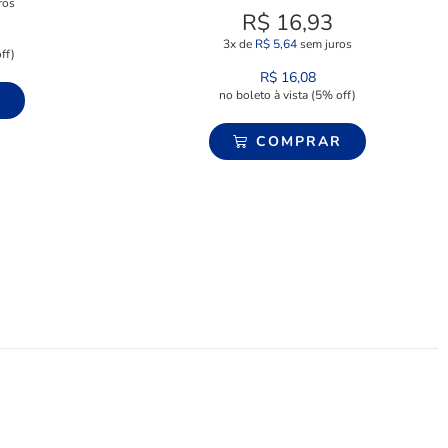
ros
R$
16,93
3x de
R$
5,64
sem juros
ff)
R$
16,08
no boleto à vista (5% off)
R
COMPRAR