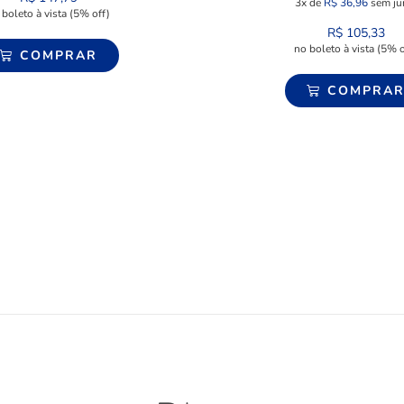
3x de
R$
36,96
sem ju
 boleto à vista (5% off)
R$
105,33
no boleto à vista (5% o
COMPRAR
COMPRA