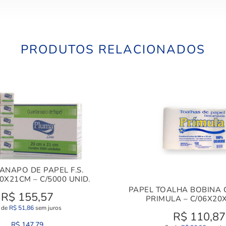
PRODUTOS RELACIONADOS
NAPO DE PAPEL F.S.
0X21CM – C/5000 UNID.
PAPEL TOALHA BOBINA 
R$
155,57
PRIMULA – C/06X20X
 de
R$
51,86
sem juros
R$
110,87
R$
147,79