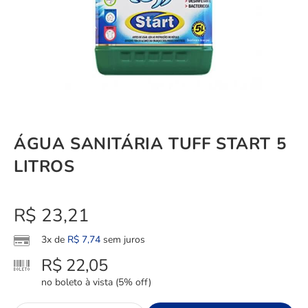
ÁGUA SANITÁRIA TUFF START 5
LITROS
R$
23,21
3x de
R$
7,74
sem juros
R$
22,05
no boleto à vista (5% off)