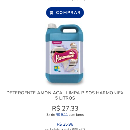
COMPRAR
DETERGENTE AMONIACAL LIMPA PISOS HARMONIEX
5 LITROS
R$
27,33
3x de
R$
9,11
sem juros
R$
25,96
no boleto à vista (5% off)