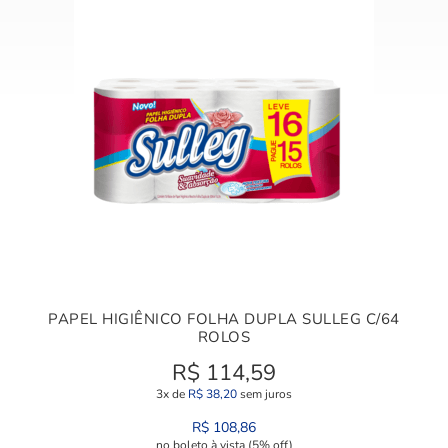
PAPEL HIGIÊNICO FOLHA DUPLA SULLEG C/64
ROLOS
R$
114,59
3x de
R$
38,20
sem juros
R$
108,86
no boleto à vista (5% off)